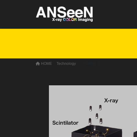
コ
ナ
ン
ビ
テ
ゲ
ン
ー
ツ
シ
へ
ョ
ス
ン
キ
に
ッ
移
HOME
Technology
CdTe検出器
プ
動