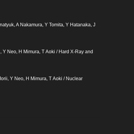
 Gnatyuk, A Nakamura, Y Tomita, Y Hatanaka, J
ii, Y Neo, H Mimura, T Aoki / Hard X-Ray and
Morii, Y Neo, H Mimura, T Aoki / Nuclear