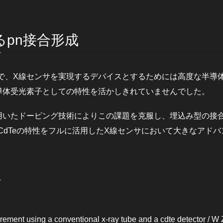
pn接合形成
料で、X線センサを実現するデバイスとするためには高度な半導体
導体受光素子としての特性を活かしきれていませんでした。
用いたドーピング技術によりこの課題を克服し、埋込み型の接合
、CdTeの特性をフルに活用したX線センサにおいて大きなアド
ement using a conventional x-ray tube and a cdte detector / W