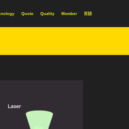
hnology
Quote
Quality
Member
言語