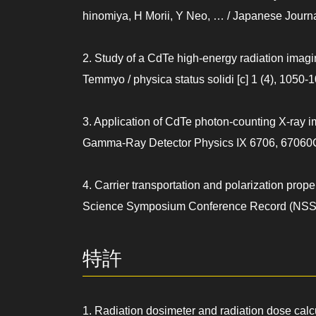
hinomiya, H Morii, Y Neo, … / Japanese Journa
2. Study of a CdTe high‐energy radiation imagi
Temmyo / physica status solidi [c] 1 (4), 1050-
3. Application of CdTe photon-counting X-ray 
Gamma-Ray Detector Physics IX 6706, 67060
4. Carrier transportation and polarization prop
Science Symposium Conference Record (NSS/
特許
1. Radiation dosimeter and radiation dose calc