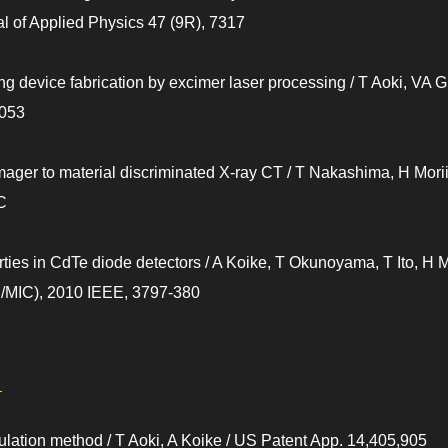
l of Applied Physics 47 (9R), 7317
ng device fabrication by excimer laser processing / T Aoki, VA
1053
imager to material discriminated X-ray CT / T Nakashima, H Mor
C
erties in CdTe diode detectors / A Koike, T Okunoyama, T Ito, H 
MIC), 2010 IEEE, 3797-380
ulation method / T Aoki, A Koike / US Patent App. 14,405,905