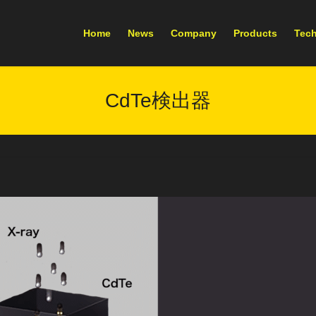
Home
News
Company
Products
Tec
CdTe検出器