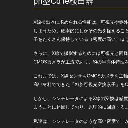
pn型CdTe検出器
X線検出器に求められる性能は、可視光や赤
しまうため、確率的にしかその光を捉えるこ
子をたくさん保持している（密度の高い）ほ
さらに、X線で撮影するためには可視光と同様
CMOSカメラが主流であり、Siの半導体特
これまでは、X線センサもCMOSカメラを主
高い材料でできた「X線-可視光変換素子」を
しかし、シンチレータによるX線の変換は感
まうことに起因しており、原理的に回避する
私達は、シンチレータのような高い密度で、か